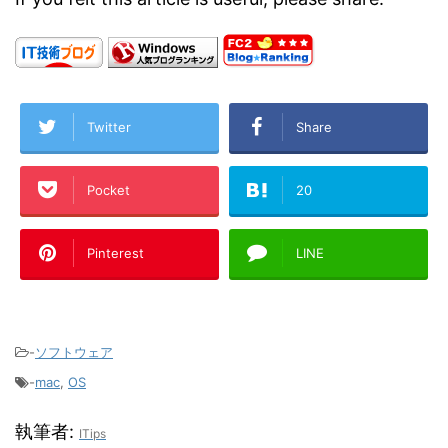
Twitter
Share
Pocket
20
Pinterest
LINE
-
ソフトウェア
-
mac
,
OS
執筆者:
ITips