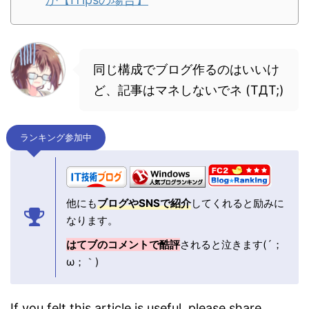
同じ構成でブログ作るのはいいけ
ど、記事はマネしないでネ (TДT;)
ランキング参加中
他にも
ブログやSNSで紹介
してくれると励みに
なります。
はてブのコメントで酷評
されると泣きます(´；
ω；｀)
If you felt this article is useful, please share.