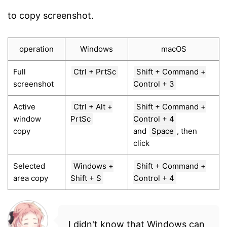
to copy screenshot.
operation
Windows
macOS
Full
Ctrl + PrtSc
Shift + Command +
screenshot
Control + 3
Active
Ctrl + Alt +
Shift + Command +
window
PrtSc
Control + 4
copy
and
Space
, then
click
Selected
Windows +
Shift + Command +
area copy
Shift + S
Control + 4
I didn't know that Windows can