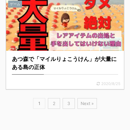
ゲーム
あつ森で「マイルりょこうけん」が大量に
ある島の正体
2020/8/25
1
2
3
Next »