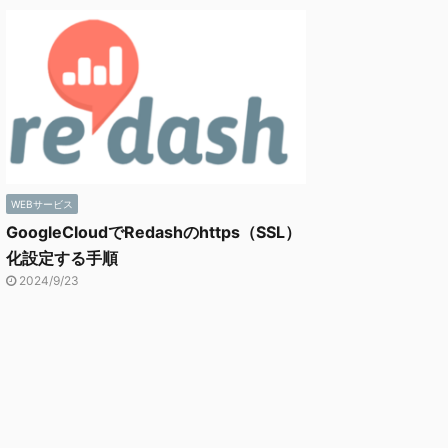
WEBサービス
GoogleCloudでRedashのhttps（SSL）
化設定する手順
2024/9/23