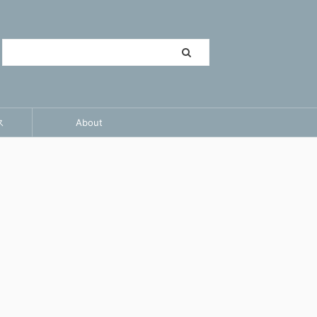
ス
About