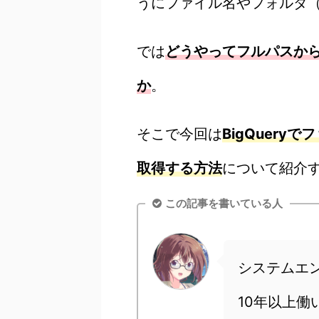
うにファイル名やフォルダ
では
どうやってフルパスか
か
。
そこで今回は
BigQuer
取得する方法
について紹介
この記事を書いている人
システムエン
10年以上働