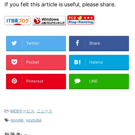
If you felt this article is useful, please share.
Twitter
Share
Pocket
Hatena
Pinterest
LINE
-
WEBサービス
,
ニュース
-
google
,
youtube
執筆者: