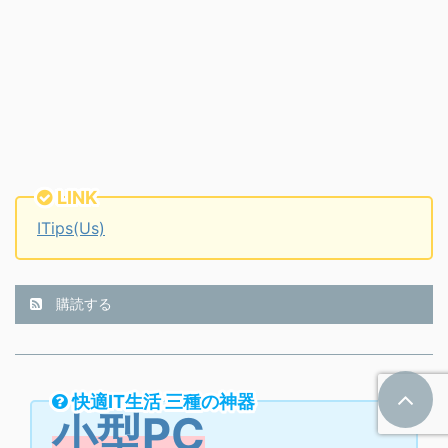
LINK
ITips(Us)
購読する
快適IT生活 三種の神器
小型PC