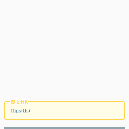
LINK
ITips(Us)