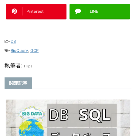
Pinterest
LINE
-
DB
-
BigQuery
,
GCP
執筆者:
ITips
関連記事