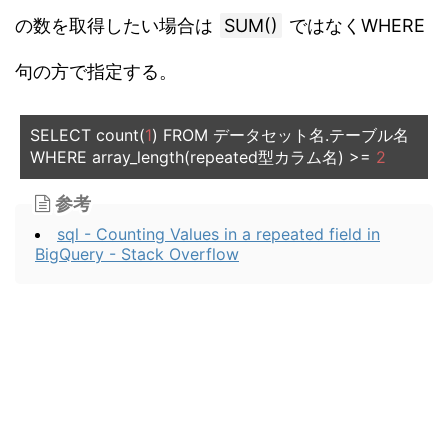
の数を取得したい場合は
SUM()
ではなくWHERE
句の方で指定する。
SELECT count
(
1
)
 FROM 
データセット名.テーブル名
WHERE array_length
(
repeated
型カラム名)
>=
2
参考
sql - Counting Values in a repeated field in
BigQuery - Stack Overflow