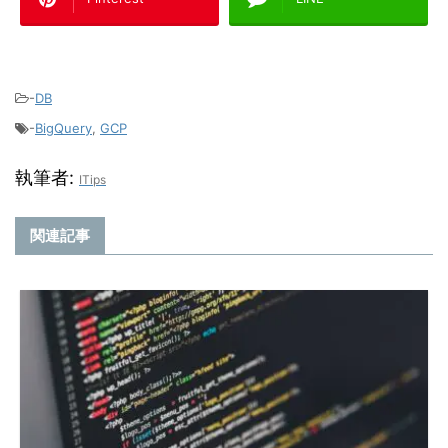
-
DB
-
BigQuery
,
GCP
執筆者:
ITips
関連記事