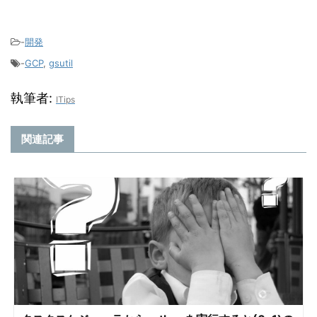
-
開発
-
GCP
,
gsutil
執筆者:
ITips
関連記事