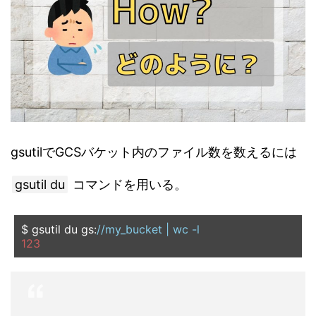
gsutilでGCSバケット内のファイル数を数えるには
gsutil du
コマンドを用いる。
$ gsutil du gs
:
//my_bucket | wc -l
123