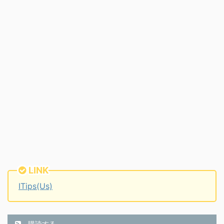
LINK
ITips(Us)
購読する