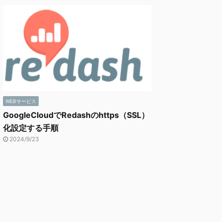
WEBサービス
GoogleCloudでRedashのhttps（SSL）
化設定する手順
2024/9/23