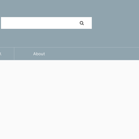
ス
About