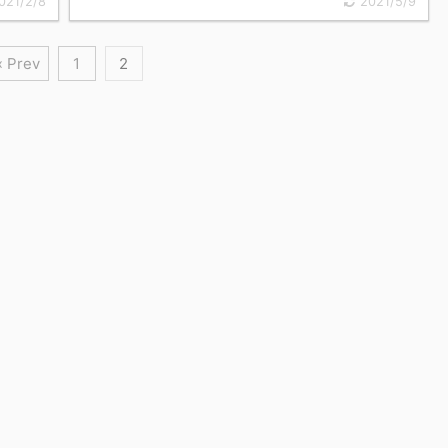
021/2/8
2021/5/9
« Prev
1
2