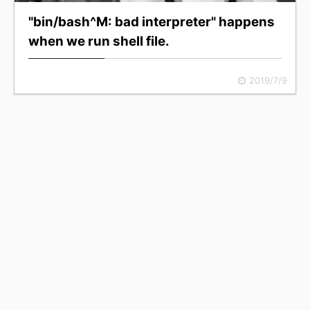
"bin/bash^M: bad interpreter" happens
when we run shell file.
2019/7/9