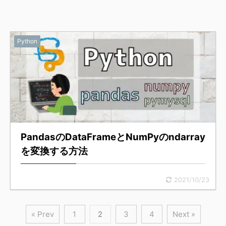
Python
PandasのDataFrameとNumPyのndarray
を変換する方法
2021/10/23
« Prev
1
2
3
4
Next »