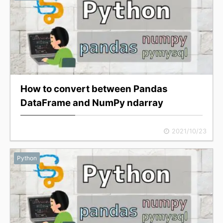
How to convert between Pandas
DataFrame and NumPy ndarray
2021/10/23
Python