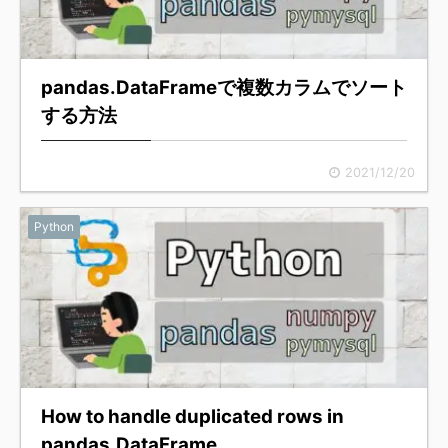
pandas.DataFrameで複数カラムでソート
する方法
2021/12/20
Python
How to handle duplicated rows in
pandas.DataFrame